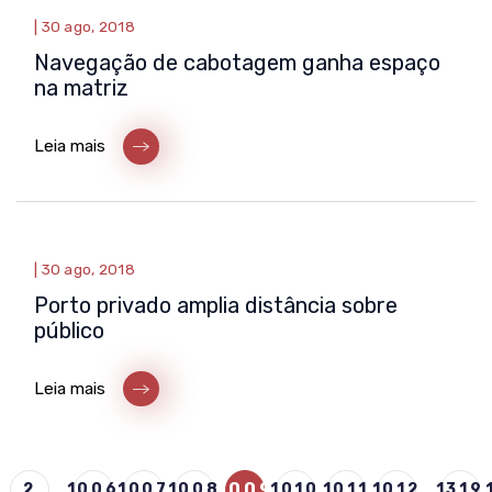
|
30 ago, 2018
Navegação de cabotagem ganha espaço
na matriz
Leia mais
|
30 ago, 2018
Porto privado amplia distância sobre
público
Leia mais
...
1009
...
2
1006
1007
1008
1010
1011
1012
1319